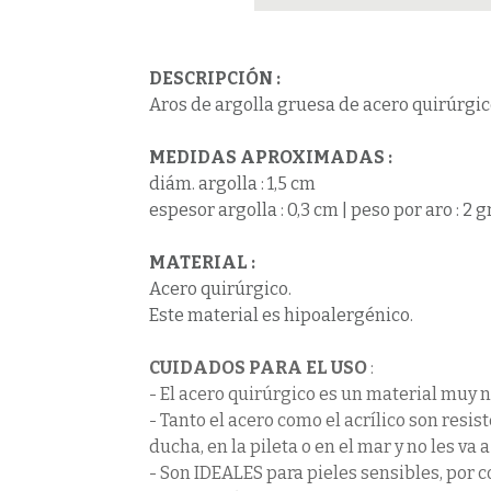
DESCRIPCIÓN :
Aros de argolla gruesa de acero quirúrgico
MEDIDAS APROXIMADAS :
diám. argolla : 1,5 cm
espesor argolla : 0,3 cm | peso por aro : 2 gr
MATERIAL :
Acero quirúrgico.
Este material es hipoalergénico.
CUIDADOS PARA EL USO
:
- El acero quirúrgico es un material muy n
- Tanto el acero como el acrílico son resis
ducha, en la pileta o en el mar y no les va 
- Son IDEALES para pieles sensibles, por 