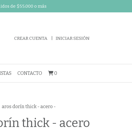
didos de $55.000 o más
CREAR CUENTA
INICIAR SESIÓN
STAS
CONTACTO
0
aros dorín thick - acero -
rín thick - acero