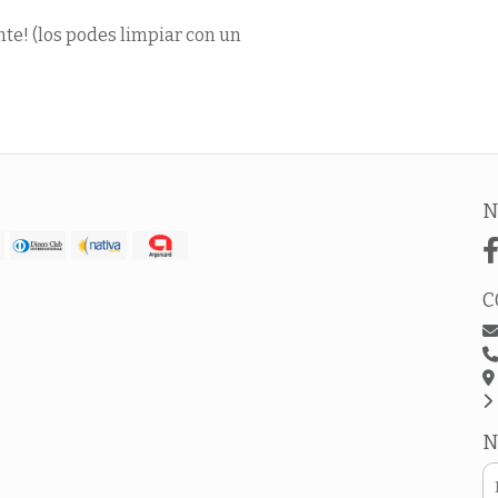
nte! (los podes limpiar con un
N
C
N