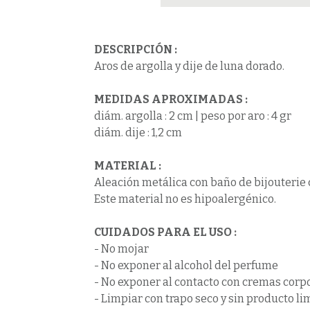
DESCRIPCIÓN :
Aros de argolla y dije de luna dorado.
MEDIDAS APROXIMADAS :
diám. argolla : 2 cm | peso por aro : 4 gr
diám. dije : 1,2 cm
MATERIAL :
Aleación metálica con baño de bijouterie 
Este material no es hipoalergénico.
CUIDADOS PARA EL USO
:
- No mojar
- No exponer al alcohol del perfume
- No exponer al contacto con cremas corp
- Limpiar con trapo seco y sin producto li