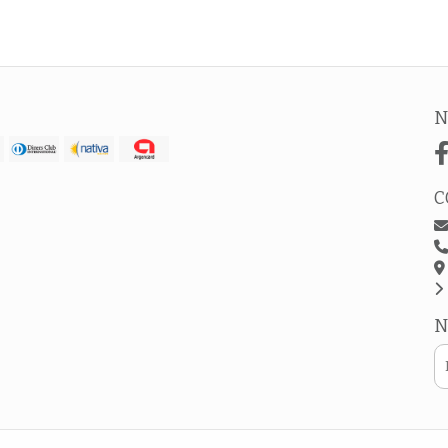
N
C
N