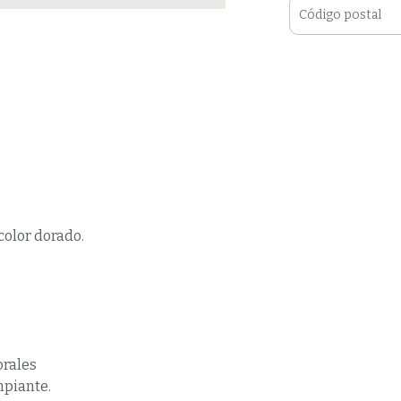
color dorado.
orales
mpiante.