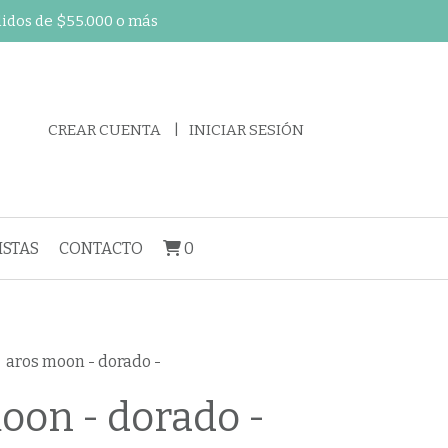
didos de $55.000 o más
CREAR CUENTA
INICIAR SESIÓN
STAS
CONTACTO
0
aros moon - dorado -
oon - dorado -