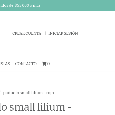
didos de $55.000 o más
CREAR CUENTA
INICIAR SESIÓN
STAS
CONTACTO
0
pañuelo small lilium - rojo -
o small lilium -