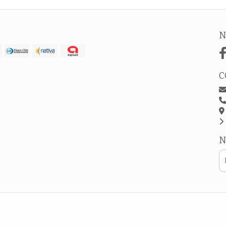
N
C
N